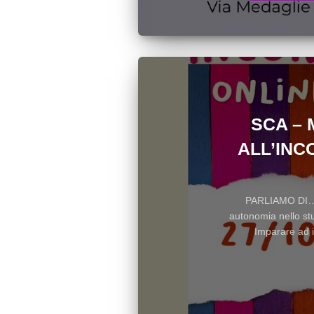
SCA – 
ALL’INC
PARLIAMO DI…
autonomia nello st
Imparare ad 