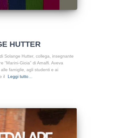
GE HUTTER
i Solange Hutter, collega, insegnante
ore “Marini-Gioia” di Amalfi. Aveva
lle famiglie, agli studenti e ai
e il
Leggi tutto…