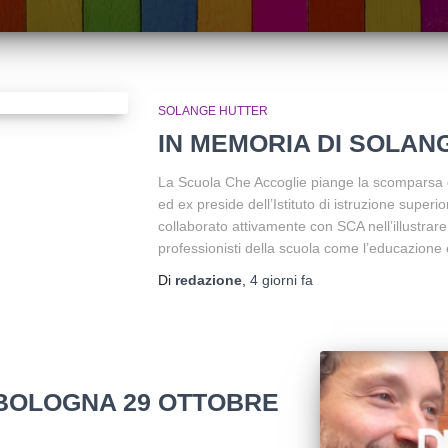
SOLANGE HUTTER
IN MEMORIA DI SOLAN
La Scuola Che Accoglie piange la scomparsa d
ed ex preside dell’Istituto di istruzione superi
collaborato attivamente con SCA nell’illustrare a
professionisti della scuola come l’educazione 
Di
redazione
,
4 giorni
fa
: BOLOGNA 29 OTTOBRE