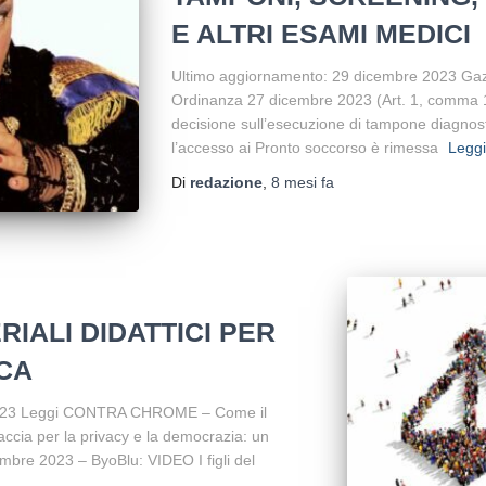
E ALTRI ESAMI MEDICI
Ultimo aggiornamento: 29 dicembre 2023 Gazzet
Ordinanza 27 dicembre 2023 (Art. 1, comma 1
decisione sull’esecuzione di tampone diagnos
l’accesso ai Pronto soccorso è rimessa
Leggi
Di
redazione
,
8 mesi
fa
RIALI DIDATTICI PER
ICA
2023 Leggi CONTRA CHROME – Come il
ccia per la privacy e la democrazia: un
cembre 2023 – ByoBlu: VIDEO I figli del