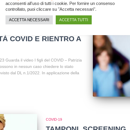
Di
redazione
,
8 mesi
fa
acconsenti all'uso di tutti i cookie. Per fornire un consenso
controllato, puoi cliccare su "Accetta necessari".
ACCETTA NECESSARI
ACCETTA TUTTI
TÀ COVID E RIENTRO A
 Guarda il video I figli del COVID – Patrizia
ossono in nessun caso chiedere lo stato
isto dal DL n.1/2022. In applicazione della
COVID-19
TAMPONI, SCREENING,