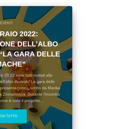
EVENTI
RAIO 2022:
ONE DELL’ALBO
“LA GARA DELLE
MACHE”
e 20:22 siete tutti invitati alla
ll’albo illustrato La gara delle
i presentazione), scritto da Marika
isa Zinnamosca. Durante l’incontro
ome è nato il progetto,...
GGI TUTTO