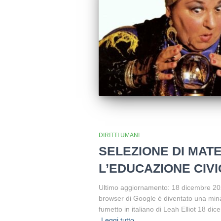
DIRITTI UMANI
SELEZIONE DI MATE
L’EDUCAZIONE CIV
Ultimo aggiornamento: 18 dicembre 
browser di Google è diventato una mina
fumetto in italiano di Leah Elliot 18 di
Leggi tutto…