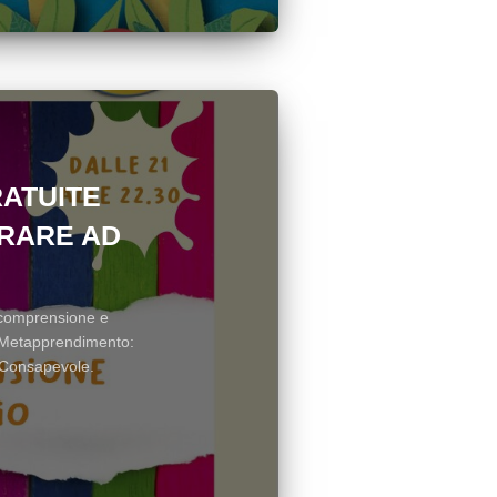
RATUITE
ARARE AD
omprensione e
o Metapprendimento:
 Consapevole.