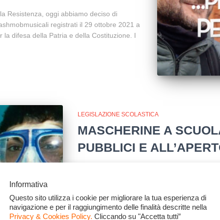
la Resistenza, oggi abbiamo deciso di
lashmobmusicali registrati il 29 ottobre 2021 a
la difesa della Patria e della Costituzione. I
LEGISLAZIONE SCOLASTICA
MASCHERINE A SCUOLA
PUBBLICI E ALL’APER
Ultimo aggiornamento: 29 dicembre 2023
COTONE LAVABILE Gazzetta Ufficiale, Ordina
Informativa
della Salute: È prorogato fino al 30 giugno 2024
Questo sito utilizza i cookie per migliorare la tua esperienza di
protezione delle vie respiratorie”(dunque le 
navigazione e per il raggiungimento delle finalità descritte nella
Leggi tutto…
Privacy & Cookies Policy.
Cliccando su "Accetta tutti”