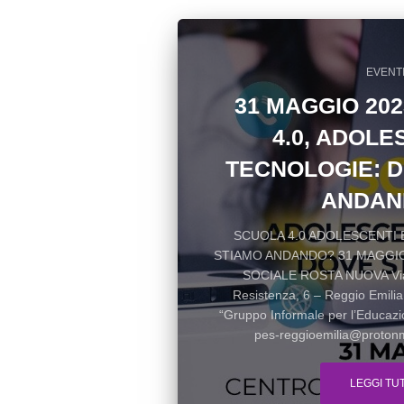
EVENT
31 MAGGIO 20
4.0, ADOLE
TECNOLOGIE: 
ANDAN
SCUOLA 4.0 ADOLESCENTI 
STIAMO ANDANDO? 31 MAGGIO 
SOCIALE ROSTA NUOVA Via 
Resistenza, 6 – Reggio Emilia
“Gruppo Informale per l’Educazio
pes-reggioemilia@protonma
LEGGI TU