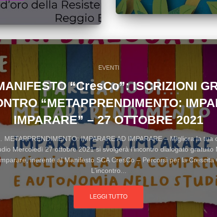
EVENTI
MANIFESTO “CresCo”: ISCRIZIONI G
ONTRO “METAPPRENDIMENTO: IMP
IMPARARE” – 27 OTTOBRE 2021
 METAPPRENDIMENTO: IMPARARE AD IMPARARE – Migliora la tua c
udio Mercoledì 27 ottobre 2021 si svolgerà l’incontro dialogato gratuit
imparare, inerente al Manifesto SCA CresCo – Percorsi per la Crescita
L’incontro...
LEGGI TUTTO