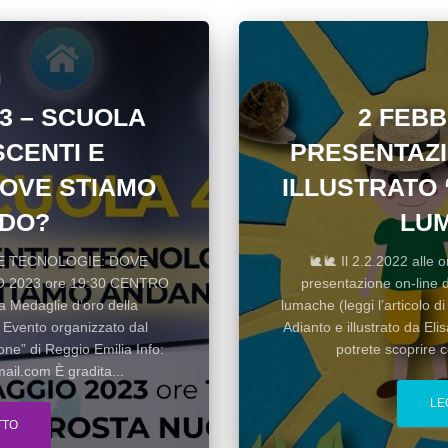
I
23 – SCUOLA
2 FEBB
SCENTI E
PRESENTAZI
DOVE STIAMO
ILLUSTRATO 
DO?
LU
E TECNOLOGIE: DOVE
🐌🐌 Il 2.2.2022 alle or
2023 ore 19:30 CENTRO
presentazione on-line de
Medaglie d’oro della
lumache (leggi l’articolo d
 Evento organizzato dal
Adianto e illustrato da El
ne” di Reggio Emilia Info:
potrete scoprire c
il.com È gradita...
LE
TTO