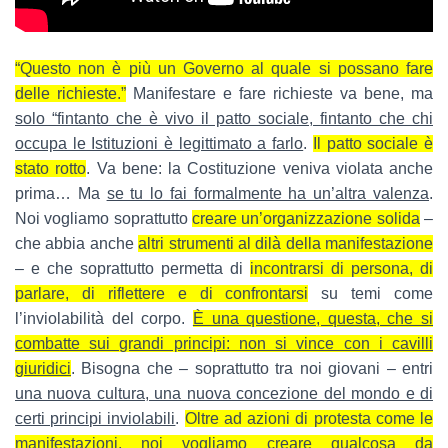
“Questo non è più un Governo al quale si possano fare
delle richieste.”
Manifestare e fare richieste va bene, ma
solo “fintanto che è vivo il patto sociale, fintanto che chi
occupa le Istituzioni è legittimato a farlo
.
Il patto sociale è
stato rotto
. Va bene: la Costituzione veniva violata anche
prima… Ma
se tu lo fai formalmente ha un’altra valenza
.
Noi vogliamo soprattutto
creare un’organizzazione solida
–
che abbia anche
altri strumenti al dilà della manifestazione
– e che soprattutto permetta di
incontrarsi di persona, di
parlare, di riflettere e di confrontarsi
su temi come
l’inviolabilità del corpo.
È una questione, questa, che si
combatte sui grandi principi: non si vince con i cavilli
giuridici
. Bisogna che – soprattutto tra noi giovani – entri
una nuova cultura, una nuova concezione del mondo e di
certi principi inviolabili
.
Oltre ad azioni di protesta come le
manifestazioni, noi vogliamo creare qualcosa da