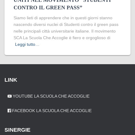
UNITI NEL MOVIMENTO “STUDENTI
CONTRO IL GREEN PASS”
Siamo lieti di apprendere che in questi giorni stanno
nascendo diversi nuclei di Studenti contro il green pass
nelle principali città universitarie italiane. Il movimento
SCA La Scuola Che Accoglie è fiero e orgoglioso di
Leggi tutto…
LINK
YOUTUBE LA SCUOLA CHE ACCOGLIE
FACEBOOK LA SCUOLA CHE ACCOGLIE
SINERGIE