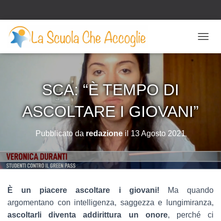
N
A
V
I
G
SCA: “È TEMPO DI
A
Z
ASCOLTARE I GIOVANI”
I
O
N
Pubblicato da
redazione
il
13 Agosto 2021
E
T
O
G
G
L
È un piacere ascoltare i giovani!
Ma quando
E
argomentano con intelligenza, saggezza e lungimiranza,
ascoltarli diventa addirittura un onore
, perché ci