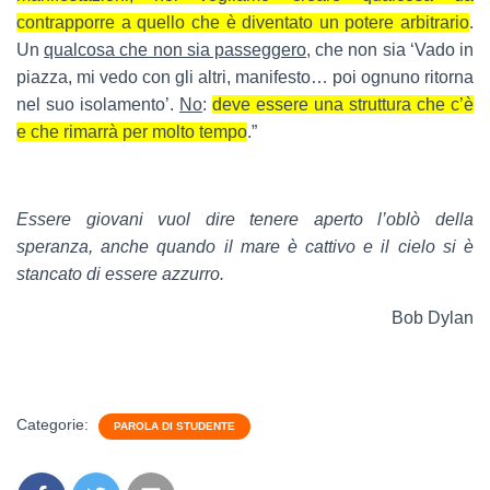
contrapporre a quello che è diventato un potere arbitrario
.
Un
qualcosa che non sia passeggero
, che non sia ‘Vado in
piazza, mi vedo con gli altri, manifesto… poi ognuno ritorna
nel suo isolamento’.
No
:
deve essere una struttura che c’è
e che rimarrà per molto tempo
.”
Essere giovani vuol dire tenere aperto l’oblò della
speranza, anche quando il mare è cattivo e il cielo si è
stancato di essere azzurro.
Bob Dylan
Categorie:
PAROLA DI STUDENTE