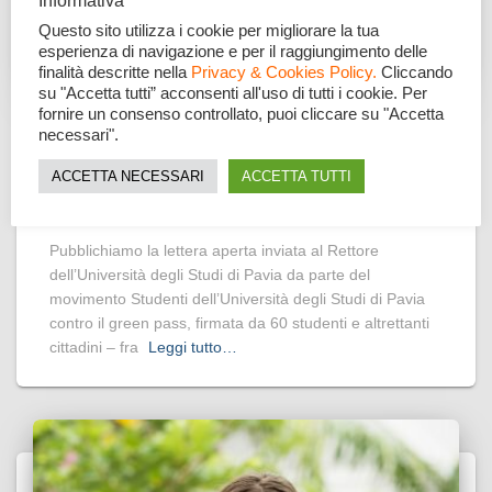
Informativa
Questo sito utilizza i cookie per migliorare la tua
esperienza di navigazione e per il raggiungimento delle
finalità descritte nella
Privacy & Cookies Policy.
Cliccando
su "Accetta tutti” acconsenti all'uso di tutti i cookie. Per
fornire un consenso controllato, puoi cliccare su "Accetta
PAROLA DI STUDENTE
necessari".
LETTERA DEGLI STUDENTI
ACCETTA NECESSARI
ACCETTA TUTTI
DELL’UNIVERSITÀ DEGLI STUDI DI
PAVIA CONTRO IL GREEN PASS
Pubblichiamo la lettera aperta inviata al Rettore
dell’Università degli Studi di Pavia da parte del
movimento Studenti dell’Università degli Studi di Pavia
contro il green pass, firmata da 60 studenti e altrettanti
cittadini – fra
Leggi tutto…