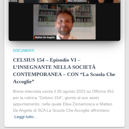
DOCUMENTI
CELSIUS 154 – Episodio VI –
L’INSEGNANTE NELLA SOCIETÀ
CONTEMPORANEA – CON “La Scuola Che
Accoglie”
Breve intervista uscita il 30 agosto 2023 su Officina 451
per la rubrica “Celsius 154“, giunta al suo sesto
appuntamento, nella quale Elisa Zinnamosca e Matteo
De Angelis di SCA La Scuola Che Accoglie affrontano
Leggi tutto…