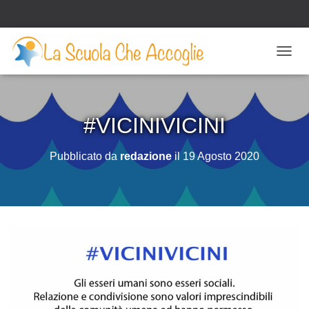
N
A
V
I
G
#VICINIVICINI
A
Z
I
Pubblicato da
redazione
il
19 Agosto 2020
O
N
E
T
O
G
G
L
E