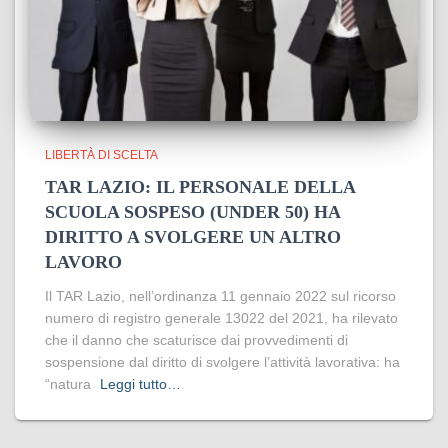
LIBERTÀ DI SCELTA
TAR LAZIO: IL PERSONALE DELLA
SCUOLA SOSPESO (UNDER 50) HA
DIRITTO A SVOLGERE UN ALTRO
LAVORO
Il TAR Lazio, nell’ordinanza 11 gennaio 2022 sul ricorso
numero di registro generale 13022 del 2021, ha rilevato
che il danno che scaturisce dai provvedimenti di
sospensione dal diritto di svolgere l’attività lavorativa: ha
“natura
Leggi tutto…