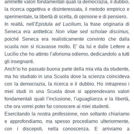
ammette valori fondamentali quali la democrazia, il dubbio,
la ricerca oggettiva e disinteressata, il metodo empirico e
sperimentale, la libertà di scelta, di opinione e di pensiero.
In realtà, nell’
Epistula ad Lucilium
, la frase originaria di
Seneca era antitetica:
Non vitae sed scholae discimus
,
poiché Seneca era realisticamente convinto che dalla
scuola non si ricavasse molto. E’ da lui e dalle Lettere a
Lucilio che ho attinto l’aforisma odierno, dedicandolo a tutti
gli insegnanti.
Anch’io ho passato buona parte della mia vita da studente,
ma ho studiato in una Scuola dove la scienza coincideva
con la democrazia, la ricerca e il dubbio. Ho intrapreso i
miei studi in una Scuola dove si apprendevano valori
fondamentali quali l’inclusione, l’uguaglianza e la libertà,
che ora vorrei poter far conoscere ai miei studenti.
Esercitando la nostra professione, non soltanto chiariamo
e approfondiamo, ma spesso procediamo ulteriormente,
con i discepoli, nella conoscenza. E arriviamo a