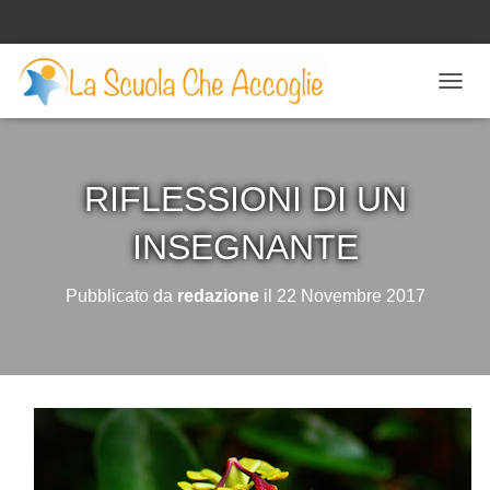
N
A
V
I
G
RIFLESSIONI DI UN
A
Z
INSEGNANTE
I
O
N
Pubblicato da
redazione
il
22 Novembre 2017
E
T
O
G
G
L
E